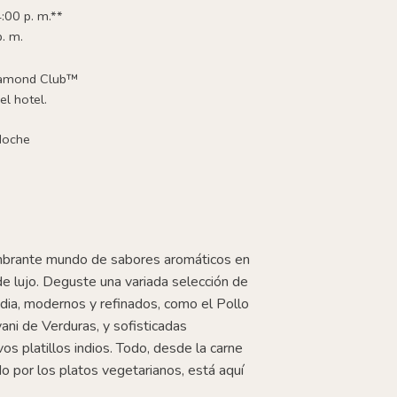
:00 p. m.**
p. m.
iamond Club™
el hotel.
Noche
mbrante mundo de sabores aromáticos en
de lujo. Deguste una variada selección de
 India, modernos y refinados, como el Pollo
yani de Verduras, y sofisticadas
os platillos indios. Todo, desde la carne
o por los platos vegetarianos, está aquí