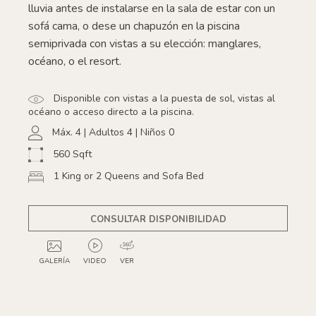
lluvia antes de instalarse en la sala de estar con un
sofá cama, o dese un chapuzón en la piscina
semiprivada con vistas a su elección: manglares,
océano, o el resort.
Disponible con vistas a la puesta de sol, vistas al
océano o acceso directo a la piscina.
Máx. 4 | Adultos 4 | Niños 0
560 Sqft
1 King or 2 Queens and Sofa Bed
CONSULTAR DISPONIBILIDAD
GALERÍA
VIDEO
VER
GALLERY
GALLERY
GALLERY
2
3
4