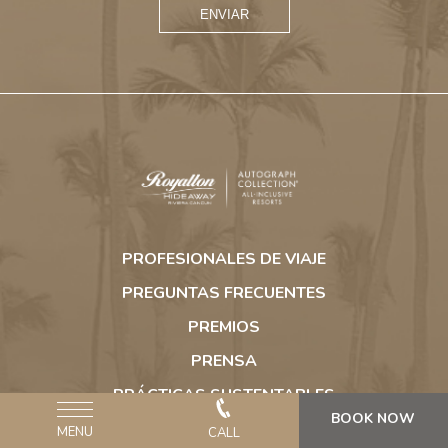
ENVIAR
Royalton
Hideaway
PROFESIONALES DE VIAJE
Riviera
Cancun
PREGUNTAS FRECUENTES
PREMIOS
PRENSA
PRÁCTICAS SUSTENTABLES
BOOK NOW
ACERCA DE ROYALTON
MENU
CALL