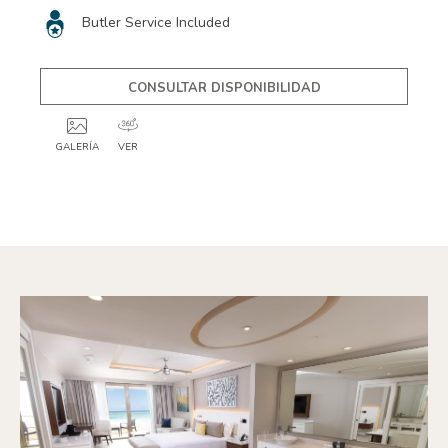
Butler Service Included
CONSULTAR DISPONIBILIDAD
GALERÍA
VER
GALLERY
GALLERY
GALLERY
2
3
4