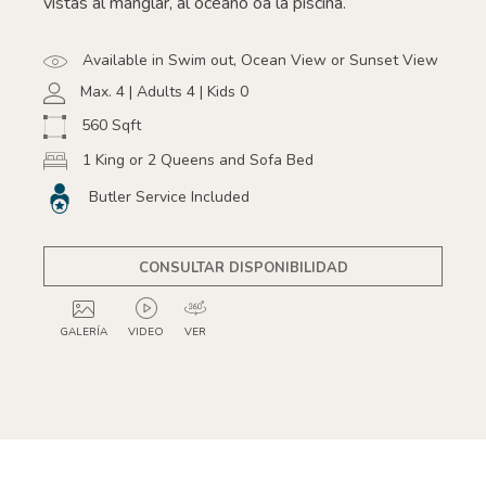
vistas al manglar, al océano oa la piscina.
Available in Swim out, Ocean View or Sunset View
Max. 4 | Adults 4 | Kids 0
560 Sqft
1 King or 2 Queens and Sofa Bed
Butler Service Included
CONSULTAR DISPONIBILIDAD
GALERÍA
VIDEO
VER
GALLERY
GALLERY
GALLERY
2
3
4