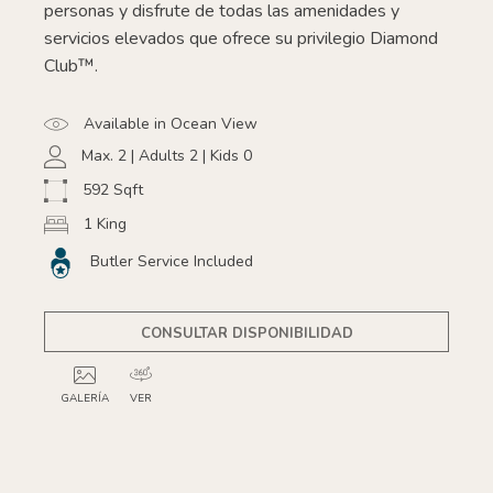
personas y disfrute de todas las amenidades y
servicios elevados que ofrece su privilegio Diamond
Club™.
Available in Ocean View
Max. 2 | Adults 2 | Kids 0
592 Sqft
1 King
Butler Service Included
CONSULTAR DISPONIBILIDAD
GALERÍA
VER
GALLERY
GALLERY
GALLERY
2
3
4