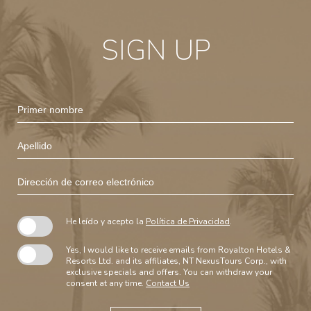
SIGN UP
Hidden
Primer
Field
nombre
Apellido
Dirección
de
correo
electrónico
He leído y acepto la
Política de Privacidad
.
Yes, I would like to receive emails from Royalton Hotels &
Resorts Ltd. and its affiliates, NT NexusTours Corp., with
exclusive specials and offers. You can withdraw your
consent at any time.
Contact Us