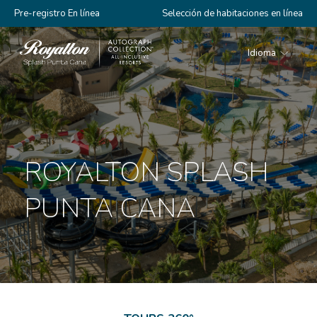
Pre-registro En línea
Selección de habitaciones en línea
Idioma
Royalton
Splash
Punta
Cana
ROYALTON SPLASH
PUNTA CANA