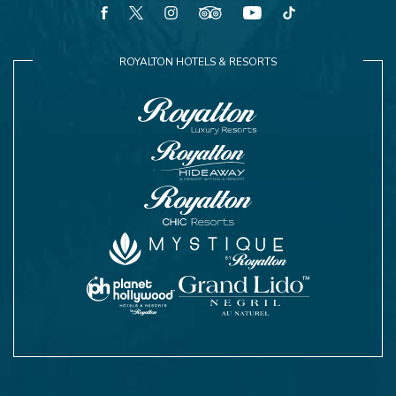
facebook
twitter
instagram
tripadvisor
youtube
tiktok
ROYALTON HOTELS & RESORTS