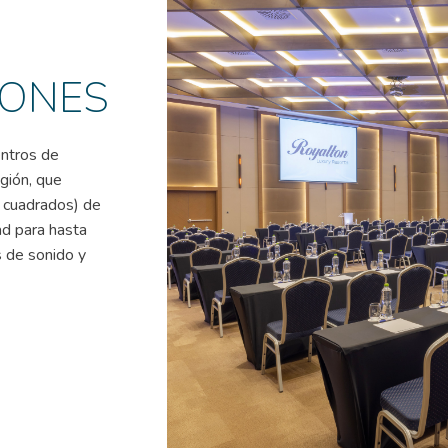
IONES
entros de
gión, que
 cuadrados) de
ad para hasta
s de sonido y