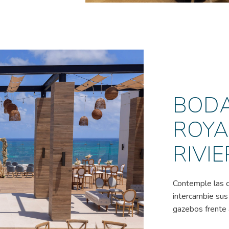
BODA
ROYA
RIVI
Contemple las c
intercambie sus
gazebos frente a