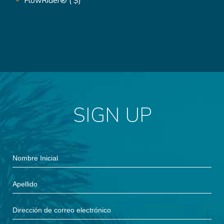
FlowRider®
(
$)
SIGN UP
Hidden
Nombre
Field
Inicial
Apellido
Dirección
de