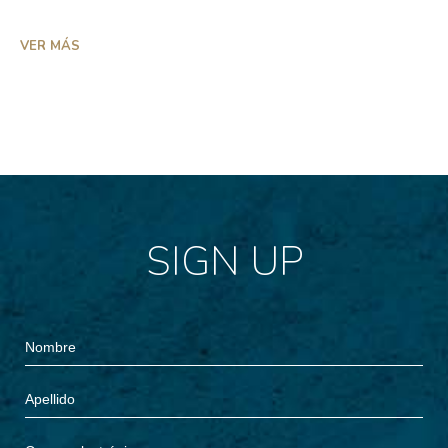
VER MÁS
SIGN UP
Hidden
Nombre
Field
Apellido
Correo