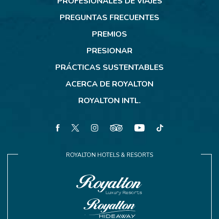
PROFESIONALES DE VIAJES
Cancun
PREGUNTAS FRECUENTES
PREMIOS
PRESIONAR
PRÁCTICAS SUSTENTABLES
ACERCA DE ROYALTON
ROYALTON INTL.
facebook
twitter
instagram
tripadvisor
youtube
tiktok
ROYALTON HOTELS & RESORTS