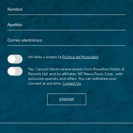
Hidden
Nombre
Field
Apellido
Correo
electrónico
He leído y acepto la
Política de Privacidad
.
Yes, I would like to receive emails from Royalton Hotels &
Resorts Ltd. and its affiliates, NT NexusTours Corp., with
exclusive specials and offers. You can withdraw your
consent at any time.
Contact Us
ENVIAR