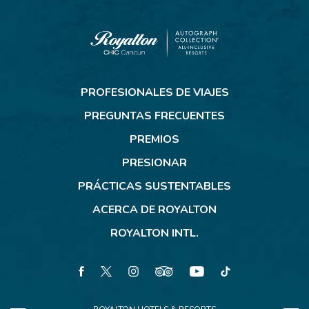
Royalton
CHIC
PROFESIONALES DE VIAJES
Cancun
PREGUNTAS FRECUENTES
PREMIOS
PRESIONAR
PRÁCTICAS SUSTENTABLES
ACERCA DE ROYALTON
ROYALTON INTL.
facebook
twitter
instagram
tripadvisor
youtube
tiktok