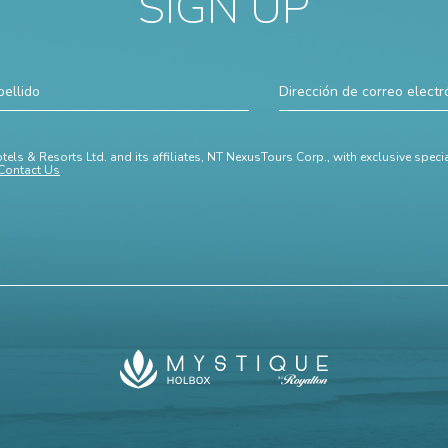
SIGN UP
ellido
Dirección
de
correo
electrónico
tels & Resorts Ltd. and its affiliates, NT NexusTours Corp., with exclusive spec
Contact Us
Mystique
Holbox