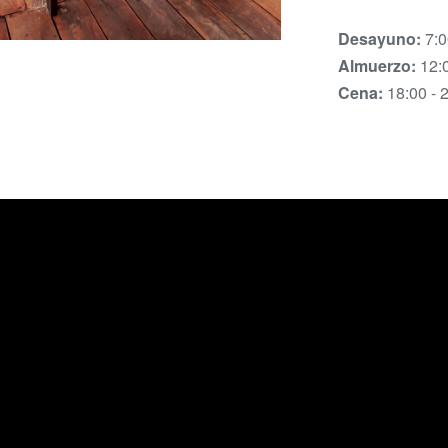
Desayuno:
7:0
Almuerzo:
12:0
Cena:
18:00 - 