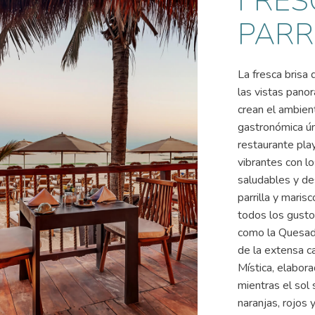
FRES
PARR
La fresca brisa 
las vistas panor
crean el ambien
gastronómica úni
restaurante pla
vibrantes con l
saludables y de
parrilla y maris
todos los gusto
como la Quesadi
de la extensa ca
Mística, elabora
mientras el sol
naranjas, rojos y