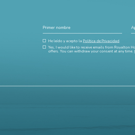
Primer
Ap
nombre
(opens in new window)
Hidden
He leído y acepto la
Política de Privacidad
.
(opens in new window)
Field
Yes, I would like to receive emails from Royalton Ho
offers. You can withdraw your consent at any time.