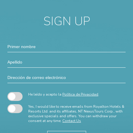
SIGN UP
Hidden
Primer
Field
nombre
Apellido
Dirección
de
correo
electrónico
He leído y acepto la
Política de Privacidad
.
Yes, I would like to receive emails from Royalton Hotels &
Resorts Ltd. and its affiliates, NT NexusTours Corp., with
exclusive specials and offers. You can withdraw your
consent at any time.
Contact Us