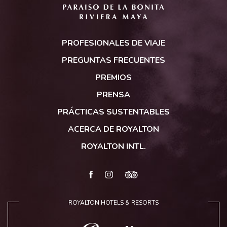
Royalton
Reserve
PROFESIONALES DE VIAJE
Paraíso
de
PREGUNTAS FRECUENTES
la
PREMIOS
Bonita
PRENSA
PRÁCTICAS SUSTENTABLES
ACERCA DE ROYALTON
ROYALTON INTL.
facebook
instagram
tripadvisor
ROYALTON HOTELS & RESORTS