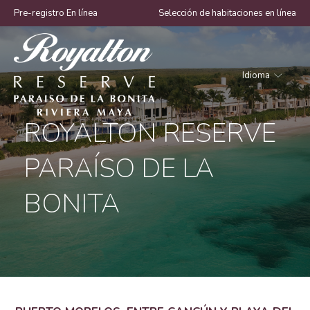
Pre-registro En línea
Selección de habitaciones en línea
Idioma
Royalton
ROYALTON RESERVE
Reserve
Paraíso
PARAÍSO DE LA
de
la
BONITA
Bonita