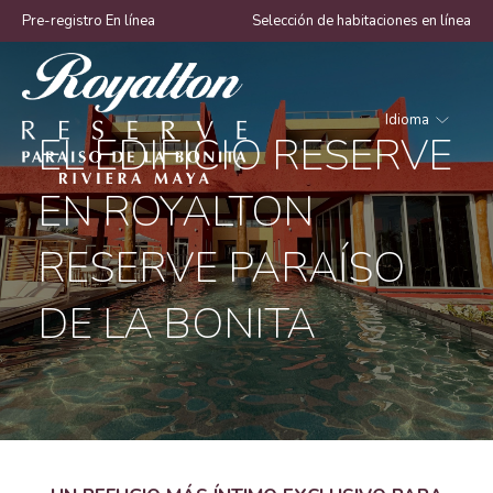
Pre-registro En línea
Selección de habitaciones en línea
Idioma
EL EDIFICIO RESERVE
Royalton
EN ROYALTON
Reserve
Paraíso
RESERVE PARAÍSO
de
la
DE LA BONITA
Bonita