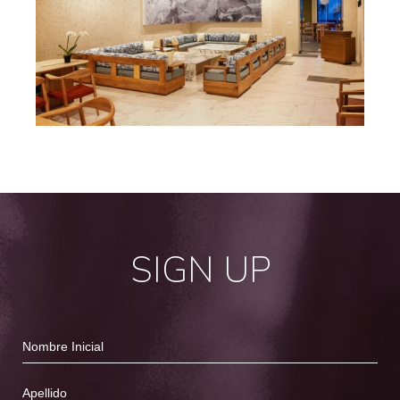
Photo
Phot
gallery
galler
7
8
SIGN UP
Hidden
Nombre
Field
Inicial
Apellido