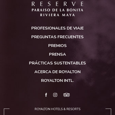
Royalton
Reserve
PROFESIONALES DE VIAJE
Paraíso
de
PREGUNTAS FRECUENTES
la
PREMIOS
Bonita
PRENSA
PRÁCTICAS SUSTENTABLES
ACERCA DE ROYALTON
ROYALTON INTL.
facebook
instagram
tripadvisor
ROYALTON HOTELS & RESORTS