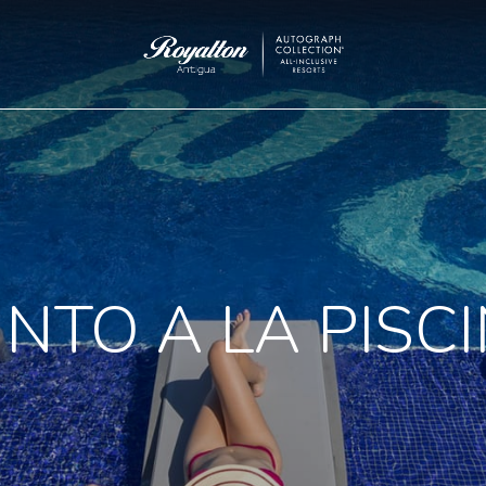
Royalton
Antigua
UNTO A LA PISC