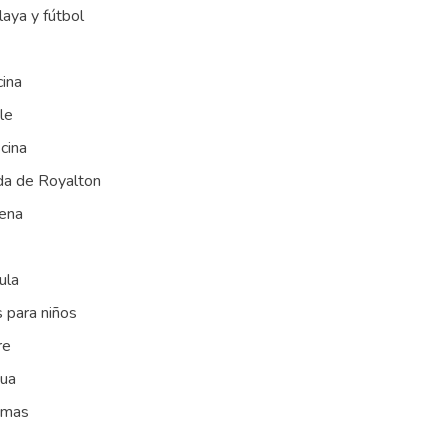
laya y fútbol
cina
le
cina
ida de Royalton
rena
ula
 para niños
re
gua
jamas