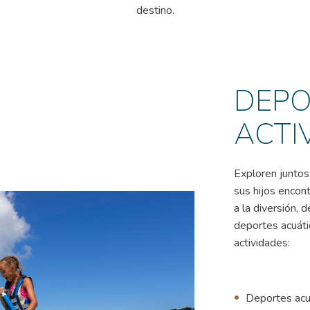
destino.
DEPO
ACTI
Exploren juntos 
sus hijos encon
a la diversión,
deportes acuáti
actividades:
Deportes acuá