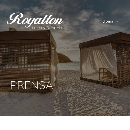
Idioma
Royalton
Resorts
PRENSA