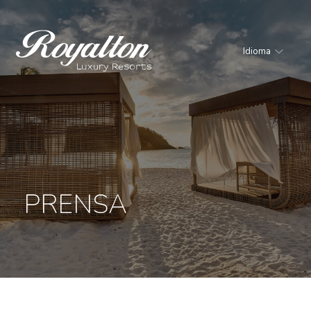
Idioma
Royalton
Resorts
PRENSA